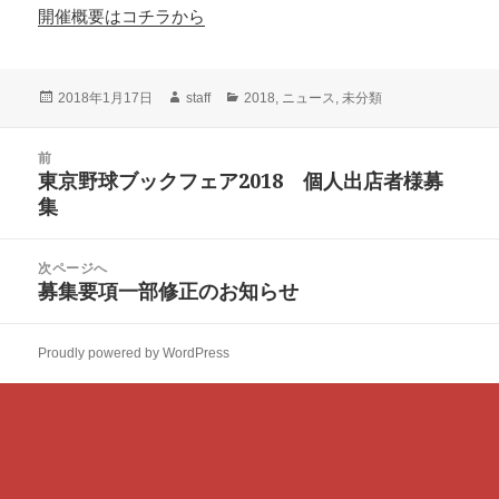
開催概要はコチラから
投
作
カ
2018年1月17日
staff
2018
,
ニュース
,
未分類
稿
成
テ
日:
者
ゴ
投
前
リ
稿
東京野球ブックフェア2018 個人出店者様募
ー
前
ナ
集
の
ビ
投
ゲ
稿:
次ページへ
ー
募集要項一部修正のお知らせ
次
シ
の
ョ
投
ン
Proudly powered by WordPress
稿: