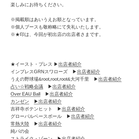
楽しみにお待ちください。
※掲載順はあいうえお順となっています。
※個人ブースも敬称略にて失礼いたします。
※★印は、今回が初出店の出店者さまです。
★イースト・プレス ▶
出店者紹介
インプレスGRNスワローズ ▶
出店者紹介
うえの野球場&root,root,root&大河千里 ▶
出店者紹介
占い☆戦略会議
▶
出店者紹介
Over EAU Ball
▶
出店者紹介
カンゼン
▶
出店者紹介
吉祥寺ポテンヒット ▶
出店者紹介
グローバルベースボール ▶
出店者紹介
常熱大陸
▶
出店者紹介
純パの会
ストライク・ゾーン
▶
出店者紹介