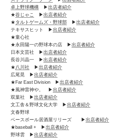
卓上野球機構
▶
出店者紹介
★
谷じゃこ
▶
出店者紹介
★
タルトゲームズ・野球部
▶
出店者紹介
テキサスヒット ▶
出店者紹介
★童心社
★永田陽一の野球本の店 ▶
出店者紹介
日本文芸社 ▶
出店者紹介
長谷川晶一 ▶
出店者紹介
★
八川社
▶
出店者紹介
広尾晃 ▶
出店者紹介
★Far East Division ▶
出店者紹介
★風神雷神や。 ▶
出店者紹介
双葉社 ▶
出店者紹介
文工舎＆野球文化大学 ▶
出店者紹介
文春野球
ベースボール居酒屋リリーズ ▶
出店者紹介
★baseball + ▶
出店者紹介
野球雲 ▶
出店者紹介