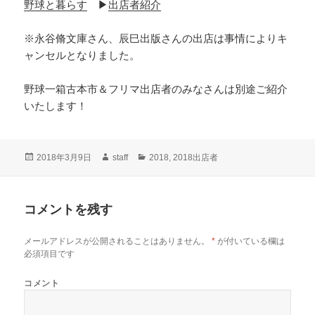
野球と暮らす
▶
出店者紹介
※永谷脩文庫さん、辰巳出版さんの出店は事情によりキ
ャンセルとなりました。
野球一箱古本市＆フリマ出店者のみなさんは別途ご紹介
いたします！
投
2018年3月9日
作
staff
カ
2018
,
2018出店者
稿
成
テ
日:
者
ゴ
リ
コメントを残す
ー
が付いている欄は
メールアドレスが公開されることはありません。
*
必須項目です
コメント