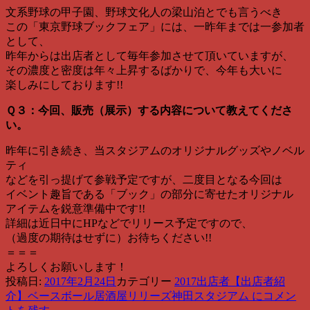
文系野球の甲子園、野球文化人の梁山泊とでも言うべき
この「東京野球ブックフェア」には、一昨年までは一参加者
として、
昨年からは出店者として毎年参加させて頂いていますが、
その濃度と密度は年々上昇するばかりで、今年も大いに
楽しみにしております!!
Ｑ３：今回、販売（展示）する内容について教えてくださ
い。
昨年に引き続き、当スタジアムのオリジナルグッズやノベル
ティ
などを引っ提げて参戦予定ですが、二度目となる今回は
イベント趣旨である「ブック」の部分に寄せたオリジナル
アイテムを鋭意準備中です!!
詳細は近日中にHPなどでリリース予定ですので、
（過度の期待はせずに）お待ちください!!
＝＝＝
よろしくお願いします！
投稿日:
2017年2月24日
カテゴリー
2017出店者
【出店者紹
介】ベースボール居酒屋リリーズ神田スタジアム に
コメン