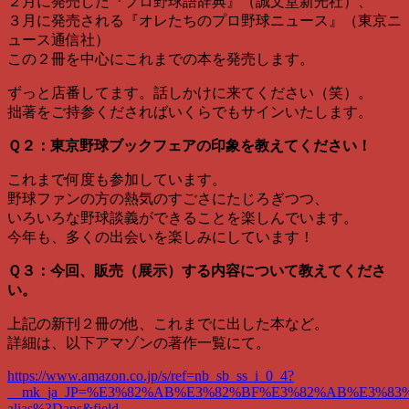
２月に発売した『プロ野球語辞典』（誠文堂新光社）、
３月に発売される『オレたちのプロ野球ニュース』（東京ニ
ュース通信社）
この２冊を中心にこれまでの本を発売します。
ずっと店番してます。話しかけに来てください（笑）。
拙著をご持参くださればいくらでもサインいたします。
Ｑ２：東京野球ブックフェアの印象を教えてください！
これまで何度も参加しています。
野球ファンの方の熱気のすごさにたじろぎつつ、
いろいろな野球談義ができることを楽しんでいます。
今年も、多くの出会いを楽しみにしています！
Ｑ３：今回、販売（展示）する内容について教えてくださ
い。
上記の新刊２冊の他、これまでに出した本など。
詳細は、以下アマゾンの著作一覧にて。
https://www.amazon.co.jp/s/ref=nb_sb_ss_i_0_4?
__mk_ja_JP=%E3%82%AB%E3%82%BF%E3%82%AB%E3%83%8A
alias%3Daps&field-