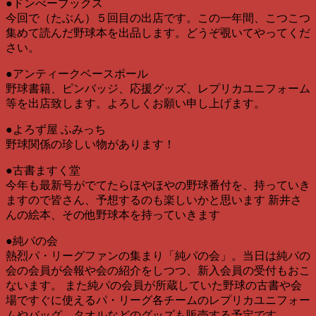
●ドンべーブックス
今回で（たぶん）５回目の出店です。この一年間、こつこつ
集めて読んだ野球本を出品します。どうぞ覗いてやってくだ
さい。
●アンティークベースボール
野球書籍、ピンバッジ、応援グッズ、レプリカユニフォーム
等を出店致します。よろしくお願い申し上げます。
●よろず屋 ふみっち
野球関係の珍しい物があります！
●古書ますく堂
今年も最新号がでてたらほやほやの野球番付を、持っていき
ますので皆さん、予想するのも楽しいかと思います 新井さ
んの絵本、その他野球本を持っていきます
●純パの会
熱烈パ・リーグファンの集まり「純パの会」。当日は純パの
会の会員が会報や会の紹介をしつつ、新入会員の受付もおこ
ないます。 また純パの会員が所蔵していた野球の古書や会
場ですぐに使えるパ・リーグ各チームのレプリカユニフォー
ムやバッグ、タオルなどのグッズも販売する予定です