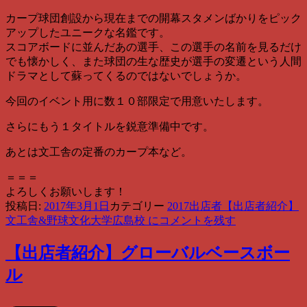
カープ球団創設から現在までの開幕スタメンばかりをピック
アップしたユニークな名鑑です。
スコアボードに並んだあの選手、この選手の名前を見るだけ
でも懐かしく、また球団の生な歴史が選手の変遷という人間
ドラマとして蘇ってくるのではないでしょうか。
今回のイベント用に数１０部限定で用意いたします。
さらにもう１タイトルを鋭意準備中です。
あとは文工舎の定番のカープ本など。
＝＝＝
よろしくお願いします！
投稿日:
2017年3月1日
カテゴリー
2017出店者
【出店者紹介】
文工舎&野球文化大学広島校 に
コメントを残す
【出店者紹介】グローバルベースボー
ル