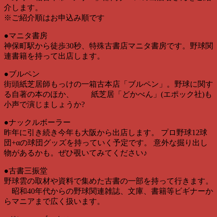
介します。
※ご紹介順はお申込み順です
●マニタ書房
神保町駅から徒歩30秒、特殊古書店マニタ書房です。野球関
連書籍を持って出店します。
●ブルペン
街頭紙芝居師もっけの一箱古本店「ブルペン」。野球に関す
る自著の本のほか、 紙芝居「どかべん」(エポック社)も
小声で演じましょうか?
●ナックルボーラー
昨年に引き続き今年も大阪から出店します。 プロ野球12球
団+αの球団グッズを持っていく予定です。 意外な掘り出し
物があるかも。ぜひ覗いてみてください♪
●古書三振堂
野球雲の取材や資料で集めた古書の一部を持って行きます。
昭和40年代からの野球関連雑誌、文庫、書籍等ビギナーか
らマニアまで広く扱います。