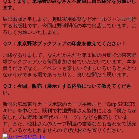
Ｑ１：まず、来場者のみなさんへ簡単に自己紹介をお願いし
ます。
辰巳出版と申します。趣味実用娯楽などオールジャンル刊行
する出版社です。今回は野球関係の本で出店しています。よ
ろしくお願いいたします。
Ｑ２：東京野球ブックフェアの印象を教えてください！
ご縁がありまして、なんだかんだと第１回の月島での東京野
球ブックフェアから毎回参加させていただいています。本を
買うだけでなく、イベントも楽しいですしいろいろと人とつ
ながりができる場であったりと、良い空間だと思います。
Ｑ３：今回、販売（展示）する内容について教えてくださ
い。
新刊の広島東洋カープ承認のカープ手帳こと『Carp SPIRITS
2017』を中心に、既刊で村瀬秀信さん監修による『僕たちが
愛したプロ野球 80年代パ・リーグ』などを販売していま
す。また、他社さんのカープ関連の書籍なども合わせて販売
しているかもしれませんのでぜひお立ち寄りください。