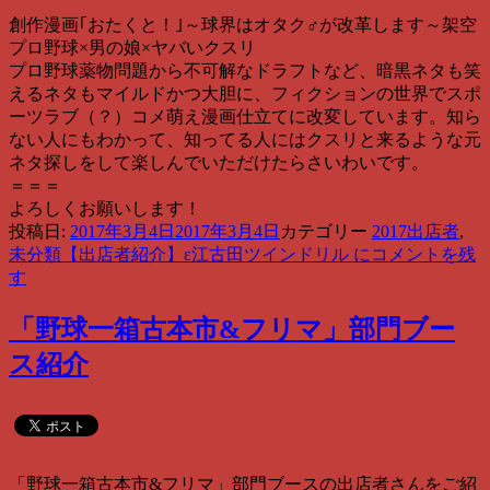
創作漫画｢おたくと！｣～球界はオタク♂が改革します～架空
プロ野球×男の娘×ヤバいクスリ
プロ野球薬物問題から不可解なドラフトなど、暗黒ネタも笑
えるネタもマイルドかつ大胆に、フィクションの世界でスポ
ーツラブ（？）コメ萌え漫画仕立てに改変しています。知ら
ない人にもわかって、知ってる人にはクスリと来るような元
ネタ探しをして楽しんでいただけたらさいわいです。
＝＝＝
よろしくお願いします！
投稿日:
2017年3月4日
2017年3月4日
カテゴリー
2017出店者
,
未分類
【出店者紹介】ε江古田ツインドリル に
コメントを残
す
「野球一箱古本市&フリマ」部門ブー
ス紹介
「野球一箱古本市&フリマ」部門ブースの出店者さんをご紹