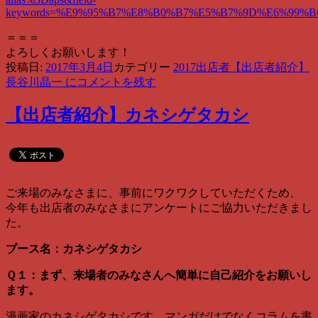
keywords=%E9%95%B7%E8%B0%B7%E5%B7%9D%E6%99%B
＝＝＝
よろしくお願いします！
投稿日:
2017年3月4日
カテゴリー
2017出店者
【出店者紹介】
長谷川晶一 に
コメントを残す
【出店者紹介】カネシゲタカシ
ご来場のみなさまに、事前にワクワクしていただくため、
今年も出店者のみなさまにアンケートにご協力いただきまし
た。
ブース名：カネシゲタカシ
Ｑ１：まず、来場者のみなさんへ簡単に自己紹介をお願いし
ます。
漫画家のカネシゲタカシです。マンガだけでなくコラムを書