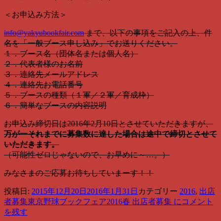
＜お申込み方法＞
info@yakyubookfair.com
まで、以下の事項をご記入の上、件
名を「一般ブース申し込み」でお送りください。
１．ブース名（団体名または個人名）
２．代表者様のお名前
３．連絡先メールアドレス
４．連絡先お電話番号
５．ブースの種類（１軍／２軍／育成枠）
６．簡単なブースの内容説明
お申込み締切日は2016年2月10日とさせていただきますが、
万が一それまでに募集数に達した場合は途中で締切とさせて
いただきます。
（可能性ゼロじゃないので、お早めに～…。）
みなさまのご応募お待ちしていまーす！！
投稿日:
2015年12月20日
2016年1月31日
カテゴリー
2016
,
出店
者募集
東京野球ブックフェア2016春 出店者募集 に
コメント
を残す