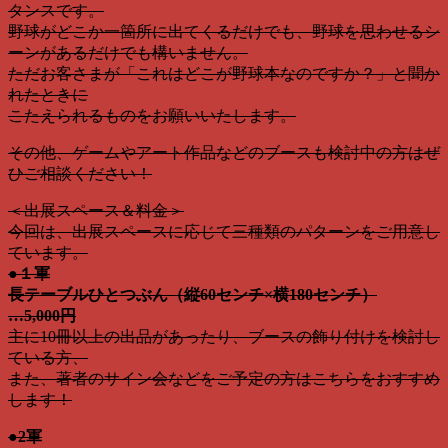
タンスです。
野球がどこか一箇所に出てくるだけでも、野球を思わせるシ
ーンがあるだけでも構いません。
ただお客さまが「これはどこが野球本なのですか？」と聞か
れたときに
こたえられるものをお願いいたします。
その他、ゲームやアート作品などのブースも検討中の方はぜ
ひご相談ください！
＜出展スペース＆料金＞
今回は、出展スペースに応じて三種類のパターンをご用意し
ています。
●１軍
長テーブルひとつぶん（縦60センチ×横180センチ）
…5,000円
主に10冊以上の出品があったり、ブースの飾り付けを検討し
ている方、
また、著者のサイン会などをご予定の方はこちらをおすすめ
します！
●2軍