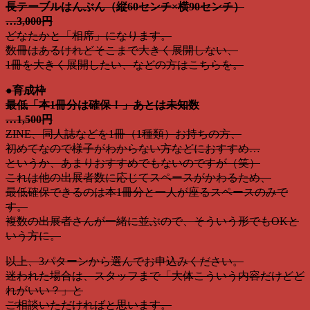
長テーブルはんぶん（縦60センチ×横90センチ）
…3,000円
どなたかと「相席」になります。
数冊はあるけれどそこまで大きく展開しない、
1冊を大きく展開したい、などの方はこちらを。
●育成枠
最低「本1冊分は確保！」あとは未知数
…1,500円
ZINE、同人誌などを1冊（1種類）お持ちの方、
初めてなので様子がわからない方などにおすすめ…
というか、あまりおすすめでもないのですが（笑）
これは他の出展者数に応じてスペースがかわるため、
最低確保できるのは本1冊分と一人が座るスペースのみで
す。
複数の出展者さんが一緒に並ぶので、そういう形でもOKと
いう方に。
以上、3パターンから選んでお申込みください。
迷われた場合は、スタッフまで「大体こういう内容だけどど
れがいい？」と
ご相談いただければと思います。