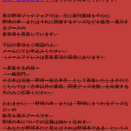
東京野球ブックフェアでは、主に新刊書籍を中心に
野球の本、またはそれに関連するグッズなどを販売・展示す
るブースの
参加者を募集しています。
下記の要項をご確認の上、
メールにてお申込みください。
（メールアドレスは募集要項の最後にあります）
＜募集する内容＞
「一般部門」
※古本は別途「野球一箱古本市」として募集いたしますので
こちらでは「古本以外の書籍、関連グッズ全般」を出展する
方のみご応募ください。
おおまかに、「野球の本」または「野球にまつわるグッズな
ど」の
販売＆展示ブースです。
野球の本についての定義は細かく定めず、
「あなたが野球本だと思えばそれは野球本である」というス