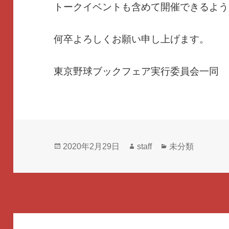
トークイベントも含めて開催できるよう
何卒よろしくお願い申し上げます。
東京野球ブックフェア実行委員会一同
投
作
カ
2020年2月29日
staff
未分類
稿
成
テ
日:
者
ゴ
リ
ー
投